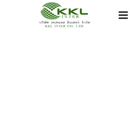
Skip
to
content
Blog
KKL INTER CO LTD.
>
Blog Classic
>
ผลงาน
>
อ่าง
เก็บน้ำ อ.ชะอำ จ.เพชรบุรี