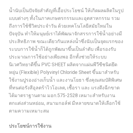
น้ำนับเป็นปัจจัยสำคัญที่เอื้อประโยชน์ ให้เกิดผลผลิตในรูป
แบบต่างๆ ทั้งในภาคเกษตรกรรมและอุตสาหกรรม รวม
ถึงการใช้ชีวิตประจำวัน ด้วยเทคโนโลยีสมัยใหม่ใน
ปัจจุบัน ทำให้มนุษย์เราได้พัฒนาจักสรรการใช้น้ำอย่างมี
ประสิทธิภาพ ขณะเดียวกันแหล่งน้ำซึ่งนับเป็นจุดแรกของ
ระบบการใช้น้ำก็ได้ถูกพัฒนาขึ้นเป็นลำดับ เพื่อรองรับ
ประมาณการใช้อย่างเพียงพอ อีกทั้งช่วยให้ระบบ
นิเวศวิทยาดีขึ้น PVC SHEET ผลิตจากแผ่นพีวีซีชนิดยึด
หยุ่น (Flexible) Polyvinyl Chloride Sheet ขึ้นมาสำหรับ
ใช้งานปูรองอ่างเก็บน้ำ และงานโยธา ซึ่งคุณสมบัติพิเศษ
ที่ทนต่อรังสีอุลตร้าไวโอเลต, เชื้อรา และ แรงดึงฉีกขาด
ได้มาตราฐานตาม มอก.575-2528 เหมาะสำหรับงาน
ตกแต่งส่วนหย่อม, สนามกอล์ฟ มีหลายขนาดให้เลือกใช้
ตามความเหมาะสม
ประโยชน์การใช้งาน