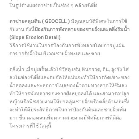
ในรูปร่างแผงตาข่ายเป็นช่อง ๆ คล้ายรังผึ้ง
ตาข่ายคลุมดิน ( GEOCELL )
มีคุณสมบัติพิเศษในการใช้
กับงาน ดังนี้
ป้องกันการพังทลายของชายฝั่งและตลิ่งริมน้ำ
(Slope Erosion Detail)
วิธีการใช้งานในการป้องกันการพังทลายโดยการปูแผ่น
ตาข่ายรังผึ้งในบริเวณชายฝั่งทะเล และชาย
ตลิ่งน้ำ เมื่อปูเสร็จแล้วใช้วัสดุ เช่น หินกรวด, ดิน, ลูงรัง ใส่
ลงในช่องรังผึ้งและตบอัดให้แน่นจะทำให้การกัดเซาะของ
น้ำลดลงและชะลอการไหลของน้ำตามทางลาดให้ซึมลง
ทำให้การพังทลายของชายฝั่งหยุดลงได้ และสามารถปลูก
หญ้าหรือพืชสวยงามให้ปกคลุมชายฝั่งหรือตลิ่งด้านบนซึ่ง
จะทำให้มีประสิทธิภาพในการป้องกันดินและชายฝั่งเพิ่ม
มากขึ้น ตลอดจนเพิ่มความสวยงามมีทัศนียภาพที่ดีต่อ
โครงการที่ใช้วัสดุนี้