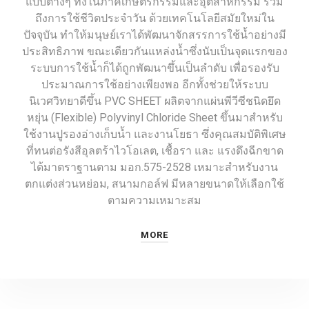
แบบต่างๆ ทั้งในภาคเกษตรกรรมและอุตสาหกรรม รวม
ถึงการใช้ชีวิตประจำวัน ด้วยเทคโนโลยีสมัยใหม่ใน
ปัจจุบัน ทำให้มนุษย์เราได้พัฒนาจักสรรการใช้น้ำอย่างมี
ประสิทธิภาพ ขณะเดียวกันแหล่งน้ำซึ่งนับเป็นจุดแรกของ
ระบบการใช้น้ำก็ได้ถูกพัฒนาขึ้นเป็นลำดับ เพื่อรองรับ
ประมาณการใช้อย่างเพียงพอ อีกทั้งช่วยให้ระบบ
นิเวศวิทยาดีขึ้น PVC SHEET ผลิตจากแผ่นพีวีซีชนิดยึด
หยุ่น (Flexible) Polyvinyl Chloride Sheet ขึ้นมาสำหรับ
ใช้งานปูรองอ่างเก็บน้ำ และงานโยธา ซึ่งคุณสมบัติพิเศษ
ที่ทนต่อรังสีอุลตร้าไวโอเลต, เชื้อรา และ แรงดึงฉีกขาด
ได้มาตราฐานตาม มอก.575-2528 เหมาะสำหรับงาน
ตกแต่งส่วนหย่อม, สนามกอล์ฟ มีหลายขนาดให้เลือกใช้
ตามความเหมาะสม
MORE