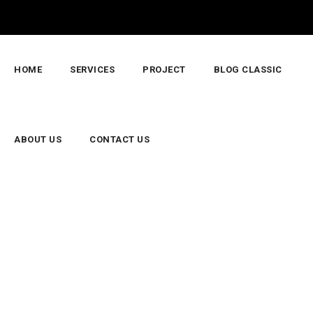
HOME
SERVICES
PROJECT
BLOG CLASSIC
ABOUT US
CONTACT US
SS
ess
>
GABION&MATTRESS