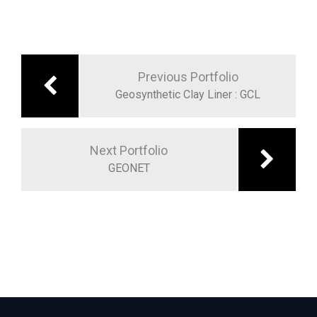
Post
navigation
Previous Portfolio
Geosynthetic Clay Liner : GCL
Next Portfolio
GEONET