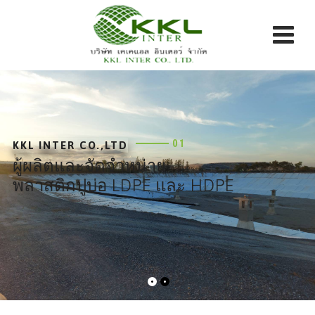
Skip
to
content
01
KKL INTER CO.,LTD
ผู้ผลิตและจัดจำหน่าย
พลาสติกปูบ่อ LDPE และ HDPE