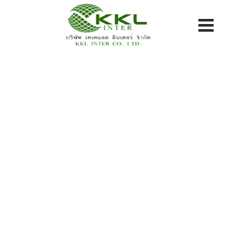
Skip
to
content
Blog
KKL INTER CO LTD.
>
Blog Classic
>
ผลิตภัณฑ์
>
GEOTEXTILE