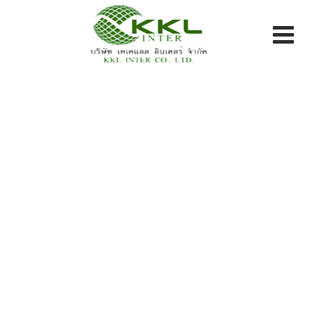
Skip
to
content
Blog
KKL INTER CO LTD.
>
Blog Classic
>
ผลิตภัณฑ์
>
GEONET