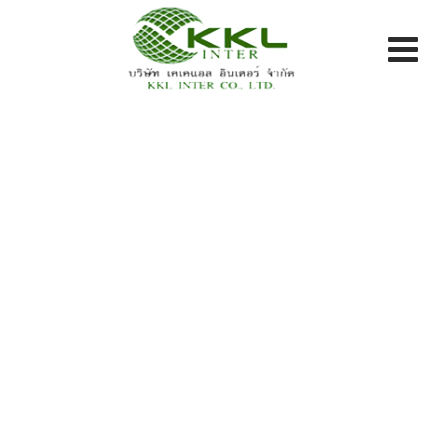
Skip
to
content
Blog
KKL INTER CO LTD.
>
Blog Classic
>
ผลิตภัณฑ์
>
GEOCELL