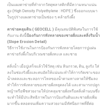
เป็นแผงตาข่ายที่ทำจากวัสดุพลาสติกที่มีความหนาแน่น
สูง (High Density Polyethylene : HDPE ) ซึ่งออกแบบมา
ในรูปร่างแผงตาข่ายเป็นช่อง ๆ คล้ายรังผึ้ง
ตาข่ายคลุมดิน ( GEOCELL )
มีคุณสมบัติพิเศษในการใช้
กับงาน ดังนี้
ป้องกันการพังทลายของชายฝั่งและตลิ่งริมน้ำ
(Slope Erosion Detail)
วิธีการใช้งานในการป้องกันการพังทลายโดยการปูแผ่น
ตาข่ายรังผึ้งในบริเวณชายฝั่งทะเล และชาย
ตลิ่งน้ำ เมื่อปูเสร็จแล้วใช้วัสดุ เช่น หินกรวด, ดิน, ลูงรัง ใส่
ลงในช่องรังผึ้งและตบอัดให้แน่นจะทำให้การกัดเซาะของ
น้ำลดลงและชะลอการไหลของน้ำตามทางลาดให้ซึมลง
ทำให้การพังทลายของชายฝั่งหยุดลงได้ และสามารถปลูก
หญ้าหรือพืชสวยงามให้ปกคลุมชายฝั่งหรือตลิ่งด้านบนซึ่ง
จะทำให้มีประสิทธิภาพในการป้องกันดินและชายฝั่งเพิ่ม
มากขึ้น ตลอดจนเพิ่มความสวยงามมีทัศนียภาพที่ดีต่อ